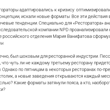
стораторы адаптировались к кризису: оптимизировал
онцепции, искали новые форматы. Все эти действия 
чевые тенденции. Специально для «Ресторатора» ан
следовательской компании NPD проанализировали 
 ее российского отделения Мария Ванифатова сформ
ы.
нечно, был шоковым для ресторанной индустрии. Пе
 что чуть ли не каждому третьему ресторану придет
я. Однако по пятницам в некоторых ресторанах по-п
столик, а новые заведения открываются каждый меся
слью? Какие форматы затянули пояса, а кто, наоборот
ки?