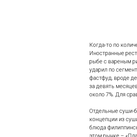
Когда-то по коли
Иностранные рест
рыбе с вареным ри
ударил по сегмент
фастфуд, вроде де
за девять месяцев
около 7%. Для сра
Отдельные суши-б
концепции из суши
блюда филиппинско
этом рынке – «Пл