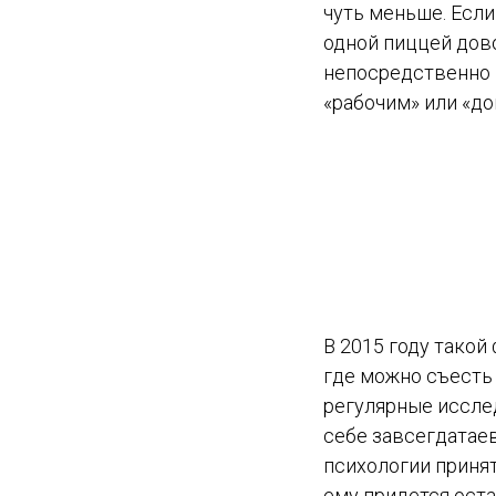
чуть меньше. Если
одной пиццей дов
непосредственно в
«рабочим» или «д
В 2015 году такой
где можно съесть 
регулярные иссле
себе завсегдатае
психологии принят
ему придется ост