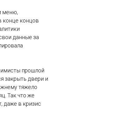
и меню,
в конце концов
алитики
свои данные за
улировала
ссимисты прошлой
ся закрыть двери и
режнему тяжело
ц. Так что же
, даже в кризис