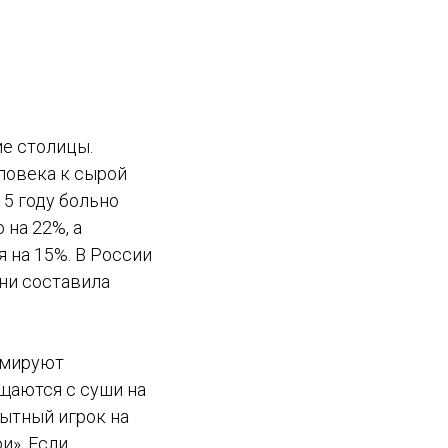
ие столицы.
ловека к сырой
15 году больно
 на 22%, а
 на 15%. В России
хни составила
рмируют
щаются с суши на
пытный игрок на
и». Если