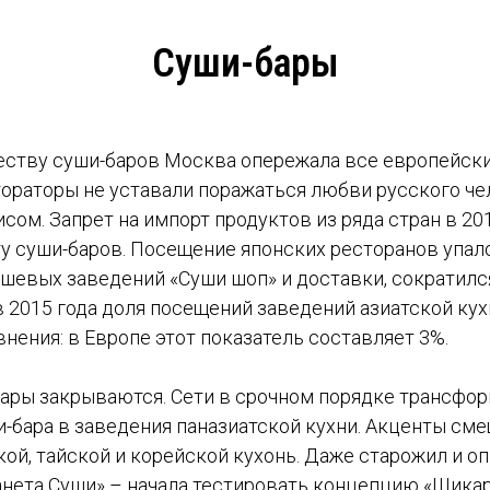
Суши-бары
честву суши-баров Москва опережала все европейск
ораторы не уставали поражаться любви русского че
сом. Запрет на импорт продуктов из ряда стран в 20
у суши-баров. Посещение японских ресторанов упало
шевых заведений «Суши шоп» и доставки, сократился
 2015 года доля посещений заведений азиатской ку
внения: в Европе этот показатель составляет 3%.
ары закрываются. Сети в срочном порядке трансфо
-бара в заведения паназиатской кухни. Акценты сме
й, тайской и корейской кухонь. Даже старожил и о
анета Суши» – начала тестировать концепцию «Шикар