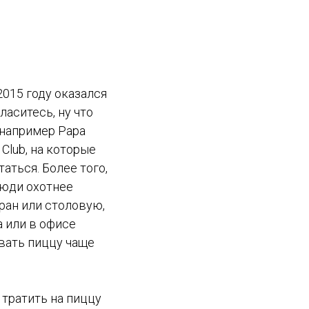
015 году оказался
аситесь, ну что
 например Papa
y Club, на которые
аться. Более того,
Люди охотнее
ран или столовую,
а или в офисе
вать пиццу чаще
 тратить на пиццу