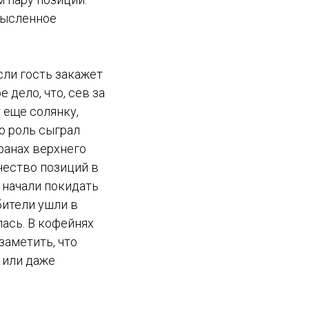
мысленное
сли гость закажет
 дело, что, сев за
 еще солянку,
ю роль сыграл
ранах верхнего
чество позиций в
х начали покидать
бители ушли в
лась. В кофейнях
заметить, что
 или даже