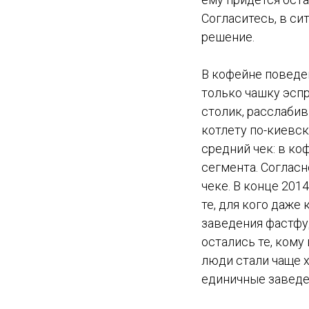
Согласитесь, в с
решение.
В кофейне поведен
только чашку эспр
столик, расслабив
котлету по-киевс
средний чек: в ко
сегмента. Согласн
чеке. В конце 201
те, для кого даже
заведения фастфуд
остались те, кому
люди стали чаще х
единичные заведе