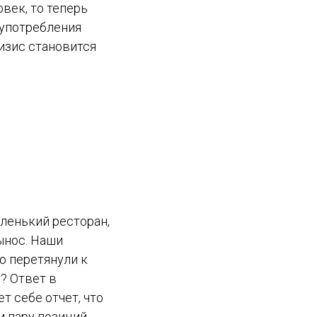
век, то теперь
 употребления
изис становится
аленький ресторан,
ынос. Наши
о перетянули к
? Ответ в
т себе отчет, что
 пару позиций.