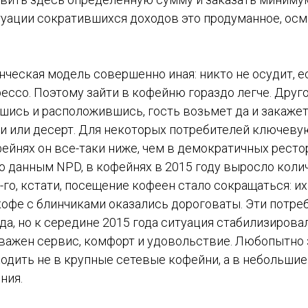
итуации сократившихся доходов это продуманное, ос
ческая модель совершенно иная: никто не осудит, е
ессо. Поэтому зайти в кофейню гораздо легче. Другое
шись и расположившись, гость возьмет да и закажет
ки или десерт. Для некоторых потребителей ключеву
фейнях он все-таки ниже, чем в демократичных ресто
о данным NPD, в кофейнях в 2015 году выросло коли
4-го, кстати, посещение кофеен стало сокращаться: и
 кофе с блинчиками оказались дороговаты. Эти потре
а, но к середине 2015 года ситуация стабилизирова
 важен сервис, комфорт и удовольствие. Любопытно 
одить не в крупные сетевые кофейни, а в небольшие
ния.