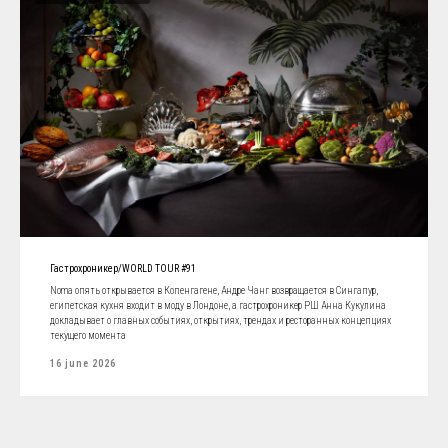
Гастрохроникер/WORLD TOUR #91
Noma опять открывается в Копенгагене, Андре Чанг возвращается в Сингапур,
египетская кухня входит в моду в Лондоне, а гастрохроникер РШ Анна Кукулина
докладывает о главных событиях, открытиях, трендах и ресторанных концепциях
текущего момента
16 june 2026