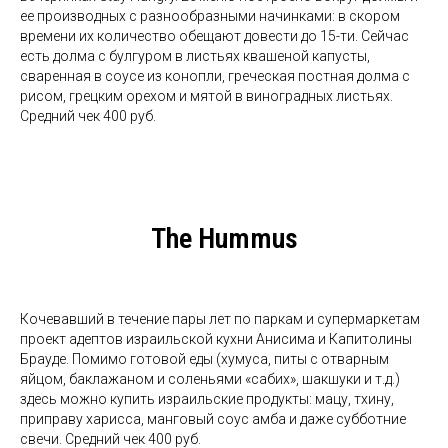
ее производных с разнообразными начинками: в скором
времени их количество обещают довести до 15-ти. Сейчас
есть долма с булгуром в листьях квашеной капусты,
сваренная в соусе из конопли, греческая постная долма с
рисом, грецким орехом и мятой в виноградных листьях.
Средний чек 400 руб.
The Hummus
Кочевавший в течение пары лет по паркам и супермаркетам
проект адептов израильской кухни Анисима и Капитолины
Брауде. Помимо готовой еды (хумуса, питы с отварным
яйцом, баклажаном и соленьями «сабих», шакшуки и т.д.)
здесь можно купить израильские продукты: мацу, тхину,
приправу харисса, манговый соус амба и даже субботние
свечи. Средний чек 400 руб.