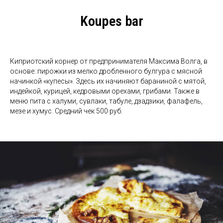
Koupes bar
Киприотский корнер от предпринимателя Максима Волга, в
основе: пирожки из мелко дробленного булгура с мясной
начинкой «купесы». Здесь их начиняют бараниной с мятой,
индейкой, курицей, кедровыми орехами, грибами. Также в
меню пита с халуми, сувлаки, табуле, дзадзики, фалафель,
мезе и хумус. Средний чек 500 руб.