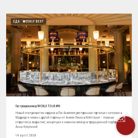
ЕДА
WEEKLY BEST
Гастрохроникер/WORLD TOUR #90
Новый этап развития нордика в Лос-Анжелесе, ресторанная тортилья с чипсами в
Мадриде и «океан с другой стороны» от Анхеля Леона в Кейптауне – главные
открытия (и закрытия), концепции и новинки месяца в традиционной подборке
Анны Кукулиной
14 april 2026