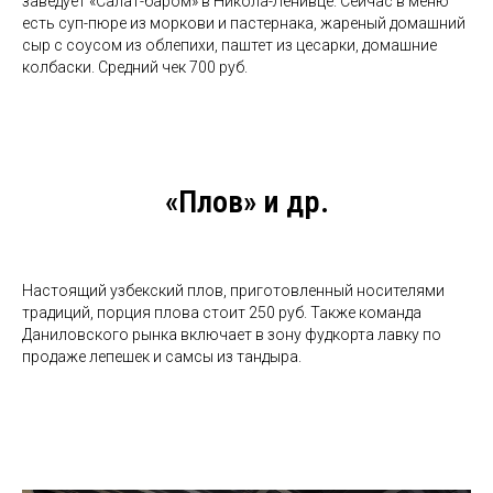
заведует «Салат-баром» в Никола-Ленивце. Сейчас в меню
есть суп-пюре из моркови и пастернака, жареный домашний
сыр с соусом из облепихи, паштет из цесарки, домашние
колбаски. Средний чек 700 руб.
«Плов» и др.
Настоящий узбекский плов, приготовленный носителями
традиций, порция плова стоит 250 руб. Также команда
Даниловского рынка включает в зону фудкорта лавку по
продаже лепешек и самсы из тандыра.