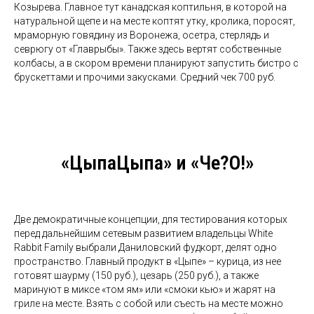
Козырева. Главное тут канадская коптильня, в которой на
натуральной щепе и на месте коптят утку, кролика, поросят,
мраморную говядину из Воронежа, осетра, стерлядь и
севрюгу от «Главрыбы». Также здесь вертят собственные
колбасы, а в скором времени планируют запустить бистро с
брускеттами и прочими закусками. Средний чек 700 руб.
«ЦыпаЦыпа» и «Че?О!»
Две демократичные концепции, для тестирования которых
перед дальнейшим сетевым развитием владельцы White
Rabbit Family выбрали Даниловский фудкорт, делят одно
пространство. Главный продукт в «Цыпе» – курица, из нее
готовят шаурму (150 руб.), цезарь (250 руб.), а также
маринуют в миксе «том ям» или «смоки кью» и жарят на
гриле на месте. Взять с собой или съесть на месте можно