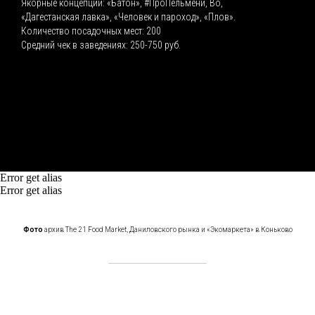
Якорные концепции: «Батон», #ПроПельмени, Bо,
«Дагестанская лавка», «Человек и пароход», «Плов».
Количество посадочных мест: 200
Средний чек в заведениях: 250-750 руб.
Error get alias
Error get alias
Фото
архив The 21 Food Market, Даниловского рынка и «Экомаркета» в Коньково