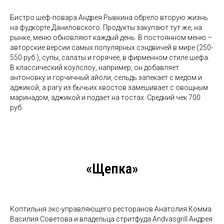
Бистро шеф-повара Андрея Рывкина обрело вторую жизнь
на фудкорте Даниловского. Продукты закупают тут же, на
рынке, меню обновляют каждый день. В постоянном меню –
авторские версии самых популярных сэндвичей в мире (250-
550 руб.), супы, салаты и горячее, в фирменном стиле шефа.
В классический коулслоу, например, он добавляет
антоновку и горчичный айоли, сельдь запекает с медом и
аджикой, а рагу из бычьих хвостов замешивает с овощным
маринадом, аджикой и подает на тостах. Средний чек 700
руб.
«Щепка»
Коптильня экс-управляющего ресторанов Анатолия Комма
Василия Советова и владельца стритфуда Andvasgrill Андрея