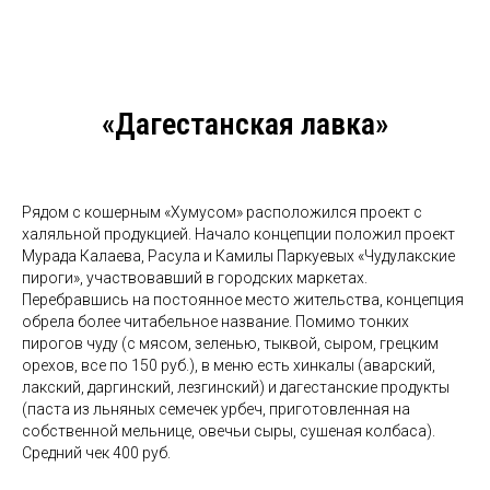
«Дагестанская лавка»
Рядом с кошерным «Хумусом» расположился проект с
халяльной продукцией. Начало концепции положил проект
Мурада Калаева, Расула и Камилы Паркуевых «Чудулакские
пироги», участвовавший в городских маркетах.
Перебравшись на постоянное место жительства, концепция
обрела более читабельное название. Помимо тонких
пирогов чуду (с мясом, зеленью, тыквой, сыром, грецким
орехов, все по 150 руб.), в меню есть хинкалы (аварский,
лакский, даргинский, лезгинский) и дагестанские продукты
(паста из льняных семечек урбеч, приготовленная на
собственной мельнице, овечьи сыры, сушеная колбаса).
Средний чек 400 руб.