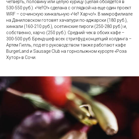
четверть, половину или целую курицу (целая обойдется в
530-550 руб.). «Че?О!» сделана с оглядкой на еще один проект
WRF – сочинскую хинкальную «Че? Харчо!». В микрофилиале
на Даниловском готовят хачапури по-аджарски (180 руб.),
хинкали (160-210 руб.), осетинские пироги (250-280 руб.) и,
собственно, харчо (250 руб.). Средний чек в обоих кафе –
300-500 руб. Бренд-шеф всех стритфуд концепций холдинга –
Артем Гилль, под его руководством также работают кафе
BurgerLand и Sausage Club на горнолыжном курорте «Роза
Хутор» в Сочи.