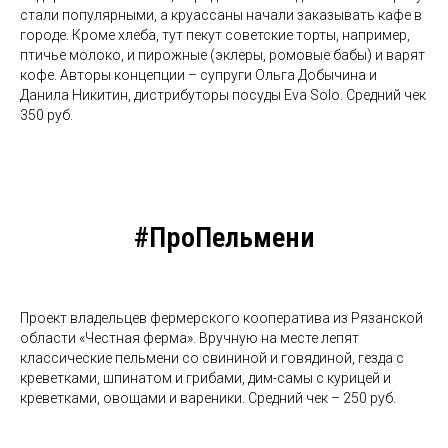
стали популярными, а круассаны начали заказывать кафе в
городе. Кроме хлеба, тут пекут советские торты, например,
птичье молоко, и пирожные (эклеры, ромовые бабы) и варят
кофе. Авторы концепции – супруги Ольга Добычина и
Данила Никитин, дистрибуторы посуды Eva Solo. Средний чек
350 руб.
#ПроПельмени
Проект владельцев фермерского кооператива из Рязанской
области «Честная ферма». Вручную на месте лепят
классические пельмени со свининой и говядиной, гезда с
креветками, шпинатом и грибами, дим-самы с курицей и
креветками, овощами и вареники. Средний чек – 250 руб.