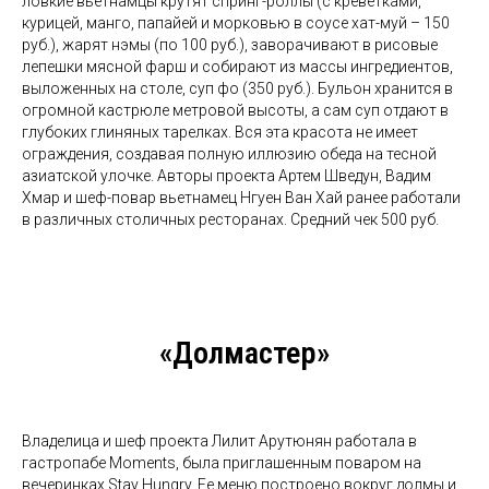
ловкие вьетнамцы крутят спринг-роллы (с креветками,
курицей, манго, папайей и морковью в соусе хат-муй – 150
руб.), жарят нэмы (по 100 руб.), заворачивают в рисовые
лепешки мясной фарш и собирают из массы ингредиентов,
выложенных на столе, суп фо (350 руб.). Бульон хранится в
огромной кастрюле метровой высоты, а сам суп отдают в
глубоких глиняных тарелках. Вся эта красота не имеет
ограждения, создавая полную иллюзию обеда на тесной
азиатской улочке. Авторы проекта Артем Шведун, Вадим
Хмар и шеф-повар вьетнамец Нгуен Ван Хай ранее работали
в различных столичных ресторанах. Средний чек 500 руб.
«Долмастер»
Владелица и шеф проекта Лилит Арутюнян работала в
гастропабе Moments, была приглашенным поваром на
вечеринках Stay Hungry. Ее меню построено вокруг долмы и