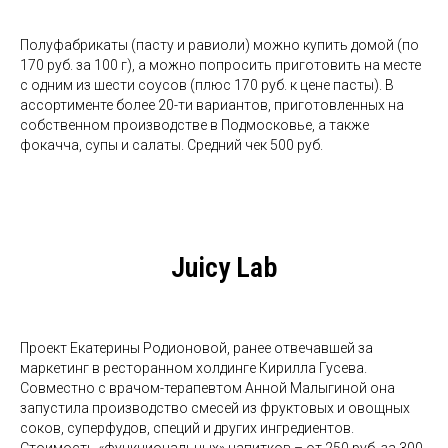
Полуфабрикаты (пасту и равиоли) можно купить домой (по
170 руб. за 100 г), а можно попросить приготовить на месте
с одним из шести соусов (плюс 170 руб. к цене пасты). В
ассортименте более 20-ти вариантов, приготовленных на
собственном производстве в Подмосковье, а также
фокачча, супы и салаты. Средний чек 500 руб.
Juicy Lab
Проект Екатерины Родионовой, ранее отвечавшей за
маркетинг в ресторанном холдинге Кирилла Гусева.
Совместно с врачом-терапевтом Анной Малыгиной она
запустила производство смесей из фруктовых и овощных
соков, суперфудов, специй и других ингредиентов.
Стоимость «функциональных» напитков – от 250 руб. за 300