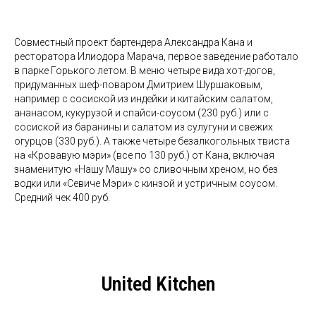
Совместный проект бартендера Александра Кана и
ресторатора Илиодора Марача, первое заведение работало
в парке Горького летом. В меню четыре вида хот-догов,
придуманных шеф-поваром Дмитрием Шуршаковым,
например с сосиской из индейки и китайским салатом,
ананасом, кукурузой и спайси-соусом (230 руб.) или с
сосиской из баранины и салатом из сулугуни и свежих
огурцов (330 руб.). А также четыре безалкогольных твиста
на «Кровавую мэри» (все по 130 руб.) от Кана, включая
знаменитую «Нашу Машу» со сливочным хреном, но без
водки или «Севиче Мэри» с кинзой и устричным соусом.
Средний чек 400 руб.
United Kitchen