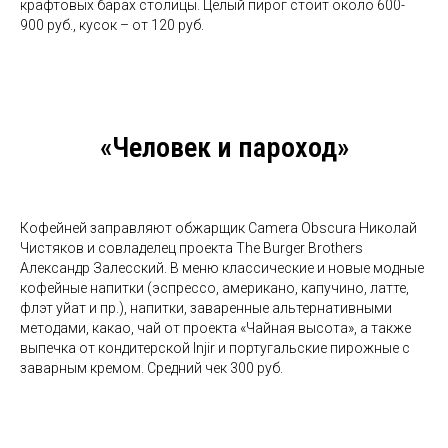
крафтовых барах столицы. Целый пирог стоит около 600-
900 руб., кусок – от 120 руб.
«Человек и пароход»
Кофейней заправляют обжарщик Camera Obscura Николай
Чистяков и совладелец проекта The Burger Brothers
Александр Залесский. В меню классические и новые модные
кофейные напитки (эспрессо, американо, капучино, латте,
флэт уйат и пр.), напитки, заваренные альтернативными
методами, какао, чай от проекта «Чайная высота», а также
выпечка от кондитерской Injir и португальские пирожные с
заварным кремом. Средний чек 300 руб.